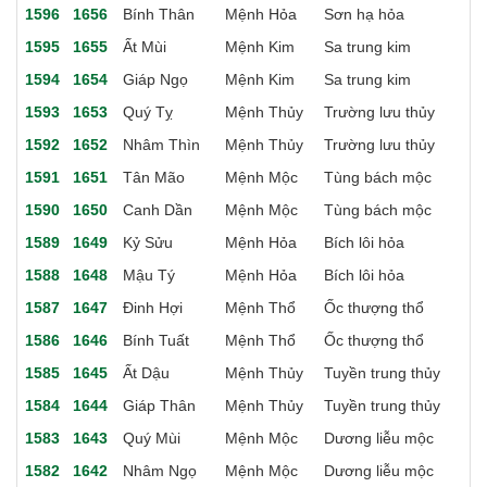
1596
1656
Bính Thân
Mệnh Hỏa
Sơn hạ hỏa
1595
1655
Ất Mùi
Mệnh Kim
Sa trung kim
1594
1654
Giáp Ngọ
Mệnh Kim
Sa trung kim
1593
1653
Quý Tỵ
Mệnh Thủy
Trường lưu thủy
1592
1652
Nhâm Thìn
Mệnh Thủy
Trường lưu thủy
1591
1651
Tân Mão
Mệnh Mộc
Tùng bách mộc
1590
1650
Canh Dần
Mệnh Mộc
Tùng bách mộc
1589
1649
Kỷ Sửu
Mệnh Hỏa
Bích lôi hỏa
1588
1648
Mậu Tý
Mệnh Hỏa
Bích lôi hỏa
1587
1647
Đinh Hợi
Mệnh Thổ
Ốc thượng thổ
1586
1646
Bính Tuất
Mệnh Thổ
Ốc thượng thổ
1585
1645
Ất Dậu
Mệnh Thủy
Tuyền trung thủy
1584
1644
Giáp Thân
Mệnh Thủy
Tuyền trung thủy
1583
1643
Quý Mùi
Mệnh Mộc
Dương liễu mộc
1582
1642
Nhâm Ngọ
Mệnh Mộc
Dương liễu mộc