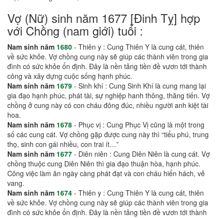
Vợ (Nữ) sinh năm 1677 [Đinh Tỵ] hợp
với Chồng (nam giới) tuổi :
Nam sinh năm
1680
- Thiên y : Cung Thiên Y là cung cát, thiên
về sức khỏe. Vợ chồng cung này sẽ giúp các thành viên trong gia
đình có sức khỏe ổn định. Đây là nền tảng tiền đề vươn tới thành
công và xây dựng cuộc sống hạnh phúc.
Nam sinh năm
1679
- Sinh khí : Cung Sinh Khí là cung mang lại
gia đạo hạnh phúc, phát tài, sự nghiệp hanh thông, thăng tiến. Vợ
chồng ở cung này có con cháu đông đúc, nhiều người anh kiệt tài
hoa.
Nam sinh năm
1678
- Phục vị : Cung Phục Vị cũng là một trong
số các cung cát. Vợ chồng gặp được cung này thì “tiểu phú, trung
thọ, sinh con gái nhiều, con trai ít…”
Nam sinh năm
1677
- Diên niên : Cung Diên Niên là cung cát. Vợ
chồng thuộc cung Diên Niên thì gia đạo thuận hòa, hạnh phúc.
Công việc làm ăn ngày càng phát đạt và con cháu hiển hách, vẻ
vang.
Nam sinh năm
1674
- Thiên y : Cung Thiên Y là cung cát, thiên
về sức khỏe. Vợ chồng cung này sẽ giúp các thành viên trong gia
đình có sức khỏe ổn định. Đây là nền tảng tiền đề vươn tới thành