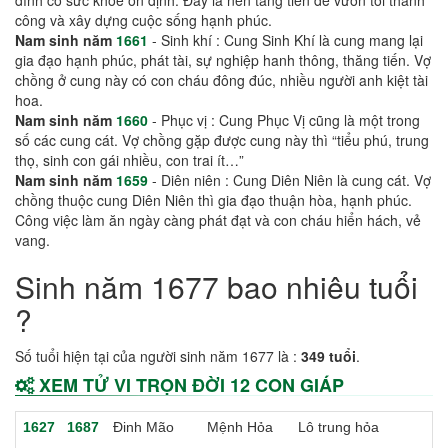
công và xây dựng cuộc sống hạnh phúc.
Nam sinh năm
1661
- Sinh khí : Cung Sinh Khí là cung mang lại
gia đạo hạnh phúc, phát tài, sự nghiệp hanh thông, thăng tiến. Vợ
chồng ở cung này có con cháu đông đúc, nhiều người anh kiệt tài
hoa.
Nam sinh năm
1660
- Phục vị : Cung Phục Vị cũng là một trong
số các cung cát. Vợ chồng gặp được cung này thì “tiểu phú, trung
thọ, sinh con gái nhiều, con trai ít…”
Nam sinh năm
1659
- Diên niên : Cung Diên Niên là cung cát. Vợ
chồng thuộc cung Diên Niên thì gia đạo thuận hòa, hạnh phúc.
Công việc làm ăn ngày càng phát đạt và con cháu hiển hách, vẻ
vang.
Sinh năm 1677 bao nhiêu tuổi
?
Số tuổi hiện tại của người sinh năm 1677 là :
349 tuổi
.
XEM TỬ VI TRỌN ĐỜI 12 CON GIÁP
1627
1687
Đinh Mão
Mệnh Hỏa
Lô trung hỏa