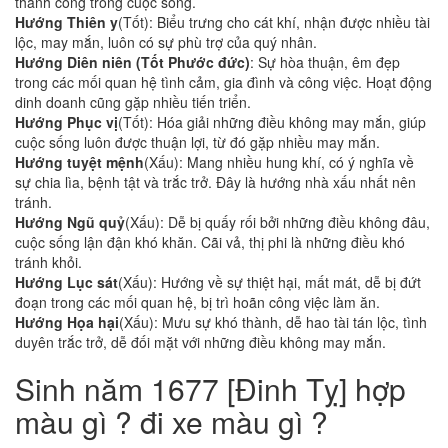
thành công trong cuộc sống.
Hướng Thiên y
(Tốt): Biểu trưng cho cát khí, nhận được nhiều tài
lộc, may mắn, luôn có sự phù trợ của quý nhân.
Hướng Diên niên (Tốt Phước đức)
: Sự hòa thuận, êm đẹp
trong các mối quan hệ tình cảm, gia đình và công việc. Hoạt động
dinh doanh cũng gặp nhiều tiến triển.
Hướng Phục vị
(Tốt): Hóa giải những điều không may mắn, giúp
cuộc sống luôn được thuận lợi, từ đó gặp nhiều may mắn.
Hướng tuyệt mệnh
(Xấu): Mang nhiều hung khí, có ý nghĩa về
sự chia lìa, bệnh tật và trắc trở. Đây là hướng nhà xấu nhất nên
tránh.
Hướng Ngũ quỷ
(Xấu): Dễ bị quấy rối bởi những điều không đâu,
cuộc sống lận đận khó khăn. Cãi vả, thị phi là những điều khó
tránh khỏi.
Hướng Lục sát
(Xấu): Hướng về sự thiệt hại, mất mát, dễ bị đứt
đoạn trong các mối quan hệ, bị trì hoãn công việc làm ăn.
Hướng Họa hại
(Xấu): Mưu sự khó thành, dễ hao tài tán lộc, tình
duyên trắc trở, dễ đối mặt với những điều không may mắn.
Sinh năm 1677 [Đinh Tỵ] hợp
màu gì ? đi xe màu gì ?