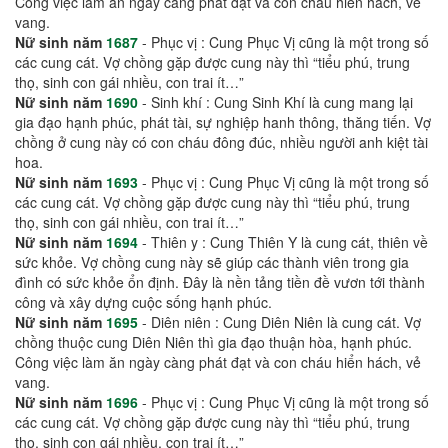
Công việc làm ăn ngày càng phát đạt và con cháu hiển hách, vẻ
vang.
Nữ sinh năm
1687
- Phục vị : Cung Phục Vị cũng là một trong số
các cung cát. Vợ chồng gặp được cung này thì “tiểu phú, trung
thọ, sinh con gái nhiều, con trai ít…”
Nữ sinh năm
1690
- Sinh khí : Cung Sinh Khí là cung mang lại
gia đạo hạnh phúc, phát tài, sự nghiệp hanh thông, thăng tiến. Vợ
chồng ở cung này có con cháu đông đúc, nhiều người anh kiệt tài
hoa.
Nữ sinh năm
1693
- Phục vị : Cung Phục Vị cũng là một trong số
các cung cát. Vợ chồng gặp được cung này thì “tiểu phú, trung
thọ, sinh con gái nhiều, con trai ít…”
Nữ sinh năm
1694
- Thiên y : Cung Thiên Y là cung cát, thiên về
sức khỏe. Vợ chồng cung này sẽ giúp các thành viên trong gia
đình có sức khỏe ổn định. Đây là nền tảng tiền đề vươn tới thành
công và xây dựng cuộc sống hạnh phúc.
Nữ sinh năm
1695
- Diên niên : Cung Diên Niên là cung cát. Vợ
chồng thuộc cung Diên Niên thì gia đạo thuận hòa, hạnh phúc.
Công việc làm ăn ngày càng phát đạt và con cháu hiển hách, vẻ
vang.
Nữ sinh năm
1696
- Phục vị : Cung Phục Vị cũng là một trong số
các cung cát. Vợ chồng gặp được cung này thì “tiểu phú, trung
thọ, sinh con gái nhiều, con trai ít…”