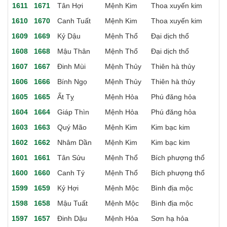
1611
1671
Tân Hợi
Mệnh Kim
Thoa xuyến kim
1610
1670
Canh Tuất
Mệnh Kim
Thoa xuyến kim
1609
1669
Kỷ Dậu
Mệnh Thổ
Đại dịch thổ
1608
1668
Mậu Thân
Mệnh Thổ
Đại dịch thổ
1607
1667
Đinh Mùi
Mệnh Thủy
Thiên hà thủy
1606
1666
Bính Ngọ
Mệnh Thủy
Thiên hà thủy
1605
1665
Ất Tỵ
Mệnh Hỏa
Phú đăng hỏa
1604
1664
Giáp Thìn
Mệnh Hỏa
Phú đăng hỏa
1603
1663
Quý Mão
Mệnh Kim
Kim bạc kim
1602
1662
Nhâm Dần
Mệnh Kim
Kim bạc kim
1601
1661
Tân Sửu
Mệnh Thổ
Bích phượng thổ
1600
1660
Canh Tý
Mệnh Thổ
Bích phượng thổ
1599
1659
Kỷ Hợi
Mệnh Mộc
Bình địa mộc
1598
1658
Mậu Tuất
Mệnh Mộc
Bình địa mộc
1597
1657
Đinh Dậu
Mệnh Hỏa
Sơn hạ hỏa