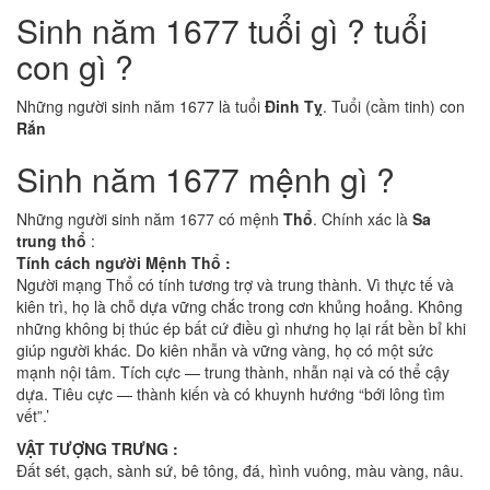
Sinh năm 1677 tuổi gì ? tuổi
con gì ?
Những người sinh năm 1677 là tuổi
Đinh Tỵ
. Tuổi (cầm tinh) con
Rắn
Sinh năm 1677 mệnh gì ?
Những người sinh năm 1677 có mệnh
Thổ
. Chính xác là
Sa
trung thổ
:
Tính cách người Mệnh Thổ :
Người mạng Thổ có tính tương trợ và trung thành. Vì thực tế và
kiên trì, họ là chỗ dựa vững chắc trong cơn khủng hoảng. Không
những không bị thúc ép bất cứ điều gì nhưng họ lại rất bền bỉ khi
giúp người khác. Do kiên nhẫn và vững vàng, họ có một sức
mạnh nội tâm. Tích cực — trung thành, nhẫn nại và có thể cậy
dựa. Tiêu cực — thành kiến và có khuynh hướng “bới lông tìm
vết”.’
VẬT TƯỢNG TRƯNG :
Đất sét, gạch, sành sứ, bê tông, đá, hình vuông, màu vàng, nâu.