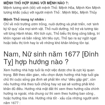
MỆNH THỔ HỢP XUNG VỚI MỆNH NÀO ?:
Mệnh tương sinh (tốt) với mệnh Thổ: Mệnh Hỏa, Mệnh Kim Mệnh
tương khắc (xấu) với người mệnh Thổ : Mệnh Mộc, Mệnh Thủy
Mệnh Thổ trong tự nhiên :
Chỉ về môi trường ươm trồng, nuôi dưỡng và phát triển, nơi ‘sinh
ký tử quy’ của mọi sinh vật. Thổ nuôi dưỡng, hỗ trợ và tương tác
với từng Hành khác. Khi tích cực, Thổ biểu thị lòng công bằng, trí
khôn ngoan và bản năng; khi tiêu cực, Thổ tạo ra sự ngột ngạt
hoặc biểu thị tính hay lo về những khó khăn không tồn tại.
Nam, Nữ sinh năm 1677 [Đinh
Tỵ] hợp hướng nào ?
Xem hướng nhà hợp tuổi là một việc được cho là cực kỳ quan
trọng. Bởi theo dân gian, nếu chọn được hướng nhà hợp tuổi gia
chủ thì cuộc sống gia đình sẽ phất lên như “diều gặp gió”, còn
nếu hướng nhà theo tuổi chồng hay vợ sai sẽ vướng phải khó
khăn đủ điều. Hướng nhà mặt đất thì xem theo hướng cửa chính
hướng ra ngoài, nhà chung cư thì xem theo hướng ban công ,
hoặc hướng tòa nhà. Hướng nhà tốt - xấu của những người sinh
năm 1677 :