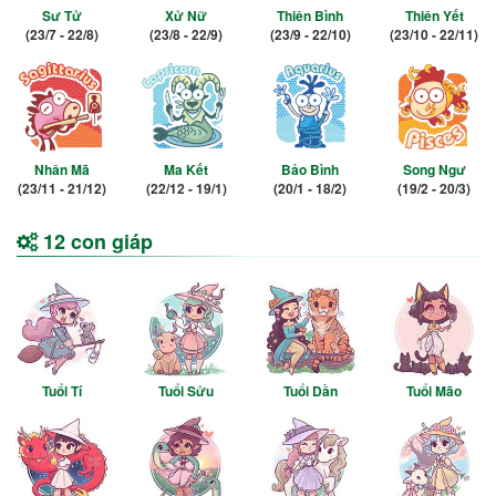
Sư Tử
Xử Nữ
Thiên Bình
Thiên Yết
(23/7 - 22/8)
(23/8 - 22/9)
(23/9 - 22/10)
(23/10 - 22/11)
Nhân Mã
Ma Kết
Bảo Bình
Song Ngư
(23/11 - 21/12)
(22/12 - 19/1)
(20/1 - 18/2)
(19/2 - 20/3)
12 con giáp
Tuổi Tí
Tuổi Sửu
Tuổi Dần
Tuổi Mão