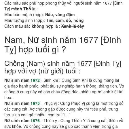
Các màu sắc phù hợp phong thủy với người sinh năm 1677 [Đinh
Tỵ]
mệnh Thổ
là :
Màu bản mệnh (hợp):
Nâu, vàng đậm
Màu tương sinh (hợp):
Tím, cam, đỏ, hồng
Cách màu sắc
không hợp
là :
Xanh lá cây
Nam, Nữ sinh năm 1677 [Đinh
Tỵ] hợp tuổi gì ?
Chồng (Nam) sinh năm 1677 [Đinh Tỵ]
hợp với vợ (nữ giới) tuổi :
Nữ sinh năm
1672
- Sinh khí : Cung Sinh Khí là cung mang lại
gia đạo hạnh phúc, phát tài, sự nghiệp hanh thông, thăng tiến. Vợ
chồng ở cung này có con cháu đông đúc, nhiều người anh kiệt tài
hoa.
Nữ sinh năm
1675
- Phục vị : Cung Phục Vị cũng là một trong số
các cung cát. Vợ chồng gặp được cung này thì “tiểu phú, trung
thọ, sinh con gái nhiều, con trai ít…”
Nữ sinh năm
1676
- Thiên y : Cung Thiên Y là cung cát, thiên về
sức khỏe. Vợ chồng cung này sẽ giúp các thành viên trong gia