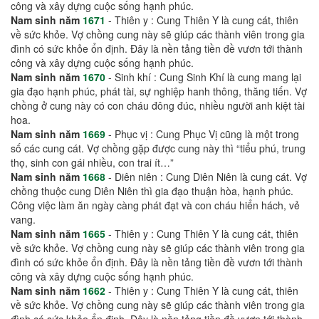
công và xây dựng cuộc sống hạnh phúc.
Nam sinh năm
1671
- Thiên y : Cung Thiên Y là cung cát, thiên
về sức khỏe. Vợ chồng cung này sẽ giúp các thành viên trong gia
đình có sức khỏe ổn định. Đây là nền tảng tiền đề vươn tới thành
công và xây dựng cuộc sống hạnh phúc.
Nam sinh năm
1670
- Sinh khí : Cung Sinh Khí là cung mang lại
gia đạo hạnh phúc, phát tài, sự nghiệp hanh thông, thăng tiến. Vợ
chồng ở cung này có con cháu đông đúc, nhiều người anh kiệt tài
hoa.
Nam sinh năm
1669
- Phục vị : Cung Phục Vị cũng là một trong
số các cung cát. Vợ chồng gặp được cung này thì “tiểu phú, trung
thọ, sinh con gái nhiều, con trai ít…”
Nam sinh năm
1668
- Diên niên : Cung Diên Niên là cung cát. Vợ
chồng thuộc cung Diên Niên thì gia đạo thuận hòa, hạnh phúc.
Công việc làm ăn ngày càng phát đạt và con cháu hiển hách, vẻ
vang.
Nam sinh năm
1665
- Thiên y : Cung Thiên Y là cung cát, thiên
về sức khỏe. Vợ chồng cung này sẽ giúp các thành viên trong gia
đình có sức khỏe ổn định. Đây là nền tảng tiền đề vươn tới thành
công và xây dựng cuộc sống hạnh phúc.
Nam sinh năm
1662
- Thiên y : Cung Thiên Y là cung cát, thiên
về sức khỏe. Vợ chồng cung này sẽ giúp các thành viên trong gia
đình có sức khỏe ổn định. Đây là nền tảng tiền đề vươn tới thành