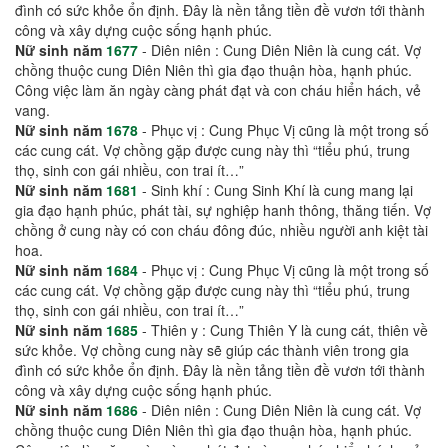
đình có sức khỏe ổn định. Đây là nền tảng tiền đề vươn tới thành
công và xây dựng cuộc sống hạnh phúc.
Nữ sinh năm
1677
- Diên niên : Cung Diên Niên là cung cát. Vợ
chồng thuộc cung Diên Niên thì gia đạo thuận hòa, hạnh phúc.
Công việc làm ăn ngày càng phát đạt và con cháu hiển hách, vẻ
vang.
Nữ sinh năm
1678
- Phục vị : Cung Phục Vị cũng là một trong số
các cung cát. Vợ chồng gặp được cung này thì “tiểu phú, trung
thọ, sinh con gái nhiều, con trai ít…”
Nữ sinh năm
1681
- Sinh khí : Cung Sinh Khí là cung mang lại
gia đạo hạnh phúc, phát tài, sự nghiệp hanh thông, thăng tiến. Vợ
chồng ở cung này có con cháu đông đúc, nhiều người anh kiệt tài
hoa.
Nữ sinh năm
1684
- Phục vị : Cung Phục Vị cũng là một trong số
các cung cát. Vợ chồng gặp được cung này thì “tiểu phú, trung
thọ, sinh con gái nhiều, con trai ít…”
Nữ sinh năm
1685
- Thiên y : Cung Thiên Y là cung cát, thiên về
sức khỏe. Vợ chồng cung này sẽ giúp các thành viên trong gia
đình có sức khỏe ổn định. Đây là nền tảng tiền đề vươn tới thành
công và xây dựng cuộc sống hạnh phúc.
Nữ sinh năm
1686
- Diên niên : Cung Diên Niên là cung cát. Vợ
chồng thuộc cung Diên Niên thì gia đạo thuận hòa, hạnh phúc.